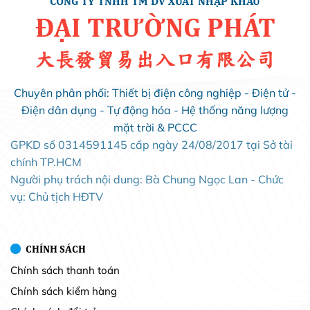
CÔNG TY TNHH TM DV XUẤT NHẬP KHẨU
ĐẠI TRƯỜNG PHÁT
大長發貿易出入口有限公司
Chuyên phân phối: Thiết bị điện công nghiệp - Điện tử -
Điện dân dụng - Tự động hóa - Hệ thống năng lượng
mặt trời & PCCC
GPKD số 0314591145 cấp ngày 24/08/2017 tại Sở tài
chính TP.HCM
Người phụ trách nội dung: Bà Chung Ngọc Lan - Chức
vụ: Chủ tịch HĐTV
CHÍNH SÁCH
Chính sách thanh toán
Chính sách kiểm hàng