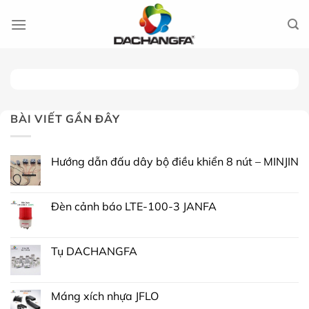
Chuyển
đến
nội
dung
BÀI VIẾT GẦN ĐÂY
Hướng dẫn đấu dây bộ điều khiển 8 nút – MINJIN
Đèn cảnh báo LTE-100-3 JANFA
Tụ DACHANGFA
Máng xích nhựa JFLO