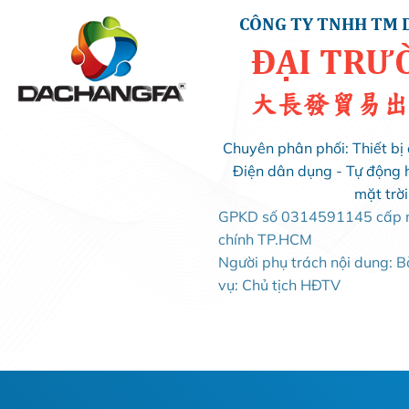
CÔNG TY TNHH TM 
ĐẠI TRƯ
大長發貿易出
Chuyên phân phối: Thiết bị 
Điện dân dụng - Tự động 
mặt trờ
GPKD số 0314591145 cấp ng
chính TP.HCM
Người phụ trách nội dung: 
vụ: Chủ tịch HĐTV