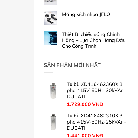
Máng xích nhựa JFLO
Thiết Bị chiếu sáng Chính
Hãng – Lựa Chọn Hàng Đầu
Cho Công Trình
SẢN PHẨM MỚI NHẤT
Tụ bù XD416462360X 3
pha 415V-50Hz-30kVAr -
DUCATI
1.729.000
VNĐ
Tụ bù XD416462310X 3
pha 415V-50Hz-25kVAr -
DUCATI
1.441.000
VNĐ