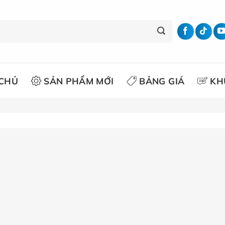
CHỦ
SẢN PHẨM MỚI
BẢNG GIÁ
KH