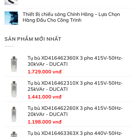
Thiết Bị chiếu sáng Chính Hãng – Lựa Chọn
Hàng Đầu Cho Công Trình
SẢN PHẨM MỚI NHẤT
Tụ bù XD416462360X 3 pha 415V-50Hz-
30kVAr - DUCATI
1.729.000
vnđ
Tụ bù XD416462310X 3 pha 415V-50Hz-
25kVAr - DUCATI
1.441.000
vnđ
Tụ bù XD416462260X 3 pha 415V-50Hz-
20kVAr - DUCATI
1.198.000
vnđ
Tụ bù XD416463363X 3 pha 440V-50Hz-