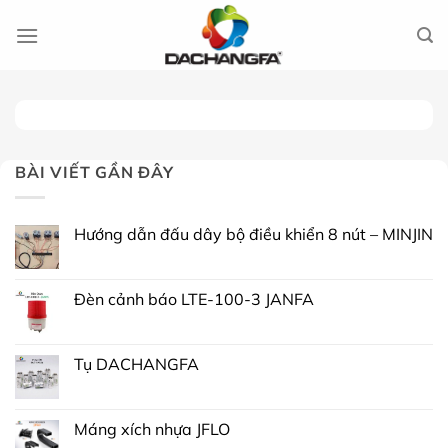
Chuyển
đến
nội
dung
BÀI VIẾT GẦN ĐÂY
Hướng dẫn đấu dây bộ điều khiển 8 nút – MINJIN
Đèn cảnh báo LTE-100-3 JANFA
Tụ DACHANGFA
Máng xích nhựa JFLO