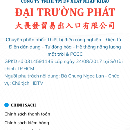
CÔNG TY TNHH TM DV XUẤT NHẬP KHẨU
ĐẠI TRƯỜNG PHÁT
大長發貿易出入口有限公司
Chuyên phân phối: Thiết bị điện công nghiệp - Điện tử -
Điện dân dụng - Tự động hóa - Hệ thống năng lượng
mặt trời & PCCC
GPKD số 0314591145 cấp ngày 24/08/2017 tại Sở tài
chính TP.HCM
Người phụ trách nội dung: Bà Chung Ngọc Lan - Chức
vụ: Chủ tịch HĐTV
CHÍNH SÁCH
Chính sách thanh toán
Chính sách kiểm hàng