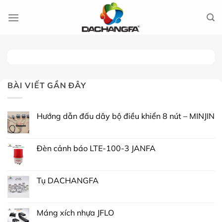
Chuyển
đến
nội
dung
BÀI VIẾT GẦN ĐÂY
Hướng dẫn đấu dây bộ điều khiển 8 nút – MINJIN
Đèn cảnh báo LTE-100-3 JANFA
Tụ DACHANGFA
Máng xích nhựa JFLO