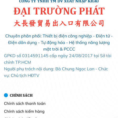
CÔNG TY TNHH TM DV XUẤT NHẬP KHẨU
ĐẠI TRƯỜNG PHÁT
大長發貿易出入口有限公司
Chuyên phân phối: Thiết bị điện công nghiệp - Điện tử -
Điện dân dụng - Tự động hóa - Hệ thống năng lượng
mặt trời & PCCC
GPKD số 0314591145 cấp ngày 24/08/2017 tại Sở tài
chính TP.HCM
Người phụ trách nội dung: Bà Chung Ngọc Lan - Chức
vụ: Chủ tịch HĐTV
CHÍNH SÁCH
Chính sách thanh toán
Chính sách kiểm hàng