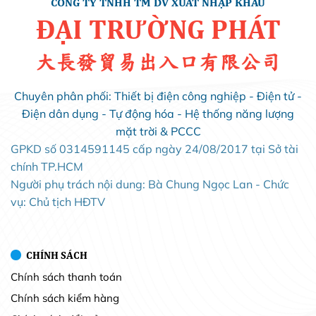
CÔNG TY TNHH TM DV XUẤT NHẬP KHẨU
ĐẠI TRƯỜNG PHÁT
大長發貿易出入口有限公司
Chuyên phân phối: Thiết bị điện công nghiệp - Điện tử -
Điện dân dụng - Tự động hóa - Hệ thống năng lượng
mặt trời & PCCC
GPKD số 0314591145 cấp ngày 24/08/2017 tại Sở tài
chính TP.HCM
Người phụ trách nội dung: Bà Chung Ngọc Lan - Chức
vụ: Chủ tịch HĐTV
CHÍNH SÁCH
Chính sách thanh toán
Chính sách kiểm hàng