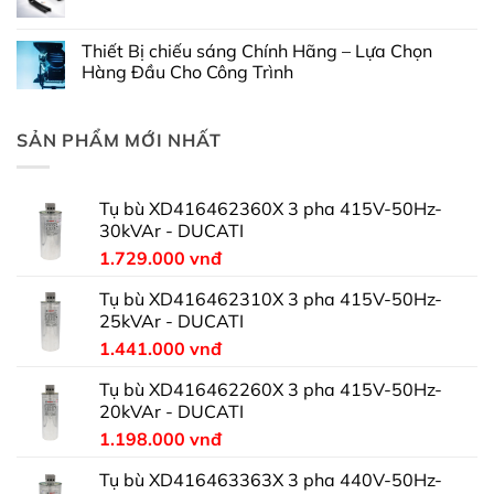
Thiết Bị chiếu sáng Chính Hãng – Lựa Chọn
Hàng Đầu Cho Công Trình
SẢN PHẨM MỚI NHẤT
Tụ bù XD416462360X 3 pha 415V-50Hz-
30kVAr - DUCATI
1.729.000
vnđ
Tụ bù XD416462310X 3 pha 415V-50Hz-
25kVAr - DUCATI
1.441.000
vnđ
Tụ bù XD416462260X 3 pha 415V-50Hz-
20kVAr - DUCATI
1.198.000
vnđ
Tụ bù XD416463363X 3 pha 440V-50Hz-