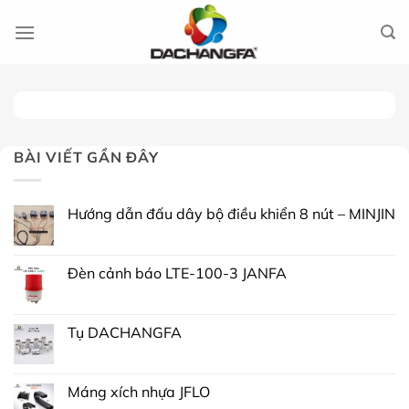
Chuyển
đến
nội
dung
BÀI VIẾT GẦN ĐÂY
Hướng dẫn đấu dây bộ điều khiển 8 nút – MINJIN
Đèn cảnh báo LTE-100-3 JANFA
Tụ DACHANGFA
Máng xích nhựa JFLO