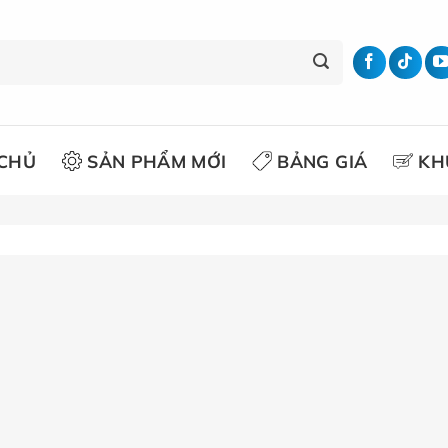
CHỦ
SẢN PHẨM MỚI
BẢNG GIÁ
KH