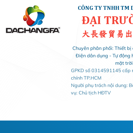
CÔNG TY TNHH TM 
ĐẠI TRƯ
大長發貿易出
Chuyên phân phối: Thiết bị 
Điện dân dụng - Tự động 
mặt trờ
GPKD số 0314591145 cấp ng
chính TP.HCM
Người phụ trách nội dung: 
vụ: Chủ tịch HĐTV