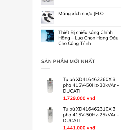
Máng xích nhựa JFLO
Thiết Bị chiếu sáng Chính
Hãng – Lựa Chọn Hàng Đầu
Cho Công Trình
SẢN PHẨM MỚI NHẤT
Tụ bù XD416462360X 3
pha 415V-50Hz-30kVAr -
DUCATI
1.729.000
vnđ
Tụ bù XD416462310X 3
pha 415V-50Hz-25kVAr -
DUCATI
1.441.000
vnđ