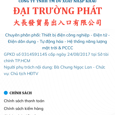
CÔNG TY TNHH TM DV XUẤT NHẬP KHẨU
ĐẠI TRƯỜNG PHÁT
大長發貿易出入口有限公司
Chuyên phân phối: Thiết bị điện công nghiệp - Điện tử -
Điện dân dụng - Tự động hóa - Hệ thống năng lượng
mặt trời & PCCC
GPKD số 0314591145 cấp ngày 24/08/2017 tại Sở tài
chính TP.HCM
Người phụ trách nội dung: Bà Chung Ngọc Lan - Chức
vụ: Chủ tịch HĐTV
CHÍNH SÁCH
Chính sách thanh toán
Chính sách kiểm hàng