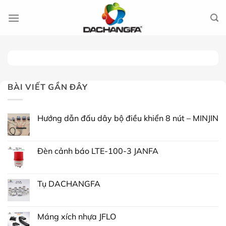
Chuyển
đến
nội
dung
BÀI VIẾT GẦN ĐÂY
Hướng dẫn đấu dây bộ điều khiển 8 nút – MINJIN
Đèn cảnh báo LTE-100-3 JANFA
Tụ DACHANGFA
Máng xích nhựa JFLO