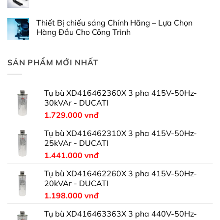
Thiết Bị chiếu sáng Chính Hãng – Lựa Chọn
Hàng Đầu Cho Công Trình
SẢN PHẨM MỚI NHẤT
Tụ bù XD416462360X 3 pha 415V-50Hz-
30kVAr - DUCATI
1.729.000
vnđ
Tụ bù XD416462310X 3 pha 415V-50Hz-
25kVAr - DUCATI
1.441.000
vnđ
Tụ bù XD416462260X 3 pha 415V-50Hz-
20kVAr - DUCATI
1.198.000
vnđ
Tụ bù XD416463363X 3 pha 440V-50Hz-