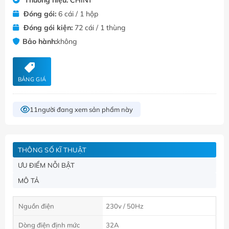
Đóng gói:
6 cái / 1 hộp
Đóng gói kiện:
72 cái / 1 thùng
Bảo hành:
không
BẢNG GIÁ
11
người đang xem sản phẩm này
THÔNG SỐ KĨ THUẬT
ƯU ĐIỂM NỖI BẬT
MÔ TẢ
Nguồn điện
230v / 50Hz
Dòng điện định mức
32A