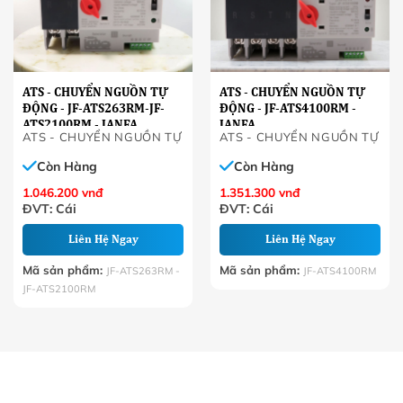
ATS - CHUYỂN NGUỒN TỰ
ATS - CHUYỂN NGUỒN TỰ
ĐỘNG - JF-ATS263RM-JF-
ĐỘNG - JF-ATS4100RM -
ATS2100RM - JANFA
JANFA
ATS - CHUYỂN NGUỒN TỰ ĐỘNG
ATS - CHUYỂN NGUỒN TỰ Đ
Còn Hàng
Còn Hàng
1.046.200
vnđ
1.351.300
vnđ
ĐVT: Cái
ĐVT: Cái
Liên Hệ Ngay
Liên Hệ Ngay
Mã sản phẩm:
Mã sản phẩm:
JF-ATS263RM -
JF-ATS4100RM
JF-ATS2100RM