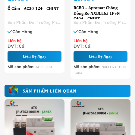
RCBO – Aptomat Chống
Ổ Cắm – AC30-124 – CHINT
Dòng Rò NXBLE63 1P+N
C40A – CHINT
Sản Phẩm Đại Trường Phát
Sản Phẩm Đại Trường Phát
Còn Hàng
Còn Hàng
Liên hệ
Liên hệ
ĐVT: Cái
ĐVT: Cái
Liên Hệ Ngay
Liên Hệ Ngay
Mã sản phẩm:
Mã sản phẩm:
AC30-124
NXBLE63 1P+N
C40A
SẢN PHẨM LIÊN QUAN