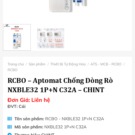
Trang chủ
/
Sản phẩm
/
Thiết Bị Tự Động Hóa
/
ATS - MCB - RCBO
/
RCBO
RCBO – Aptomat Chống Dòng Rò
NXBLE32 1P+N C32A – CHINT
Đơn Giá:
Liên hệ
ĐVT: Cái
Tên sản phẩm:
RCBO - NXBLE32 1P+N C32A
Mã sản phẩm:
NXBLE32 1P+N C32A
Thương hiệu:
CHINT