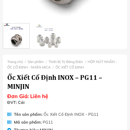
Trang chủ
/
Sản phẩm
/
Thiết Bị Tủ Bảng Điện
/
HỘP NÚT NHẤN -
ỐC CỐ ĐỊNH - NHÃN MICA
/
ỐC XIẾT CỐ ĐỊNH
Ốc Xiết Cố Định INOX – PG11 –
MINJIN
Đơn Giá:
Liên hệ
ĐVT: Cái
Tên sản phẩm:
Ốc Xiết Cố Định INOX - PG11
Mã sản phẩm:
PG11
Thương hiệu:
MINJIN