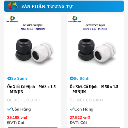
SẢN PHẨM TƯƠNG TỰ
So Sánh
So Sánh
Ốc Xiết Cố Định – M63 x 1.5
Ốc Xiết Cố Định – M50 x 1.5
– MINJIN
– MINJIN
ỐC XIẾT CỐ ĐỊNH
ỐC XIẾT CỐ ĐỊNH
Còn Hàng
Còn Hàng
39.198
vnđ
27.522
vnđ
ĐVT: Cái
ĐVT: Cái