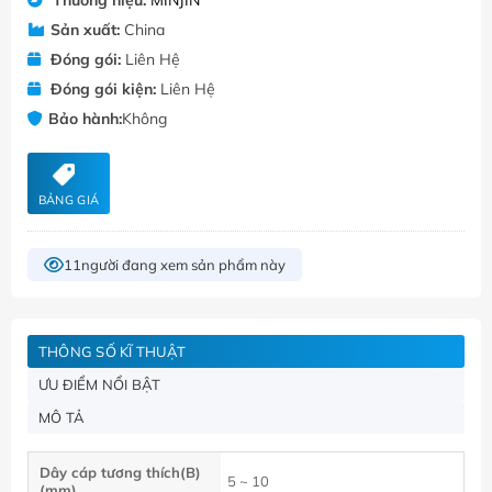
Sản xuất:
China
Đóng gói:
Liên Hệ
Đóng gói kiện:
Liên Hệ
Bảo hành:
Không
BẢNG GIÁ
11
người đang xem sản phẩm này
THÔNG SỐ KĨ THUẬT
ƯU ĐIỂM NỔI BẬT
MÔ TẢ
Dây cáp tương thích(B)
5 ~ 10
(mm)