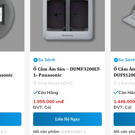
So Sánh
So Sán
Ổ Cắm Âm Sàn – DUMF3200LT-
Ổ Cắm Âm
sonic
1- Panasonic
DUFS1200
Ổ CẮM PANASONIC
Ổ CẮM PA
Còn Hàng
Còn Hà
1.955.000
vnđ
1.446.00
ĐVT: Cái
ĐVT: Cái
Liên Hệ Ngay
Mã sản phẩm:
Mã sản ph
TK-1
DUMF3200LT-1