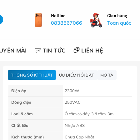
Hotline
Giao hàng
0838567066
Toàn quốc
UYẾN MÃI
TIN TỨC
LIÊN HỆ
THÔNG SỐ KĨ THUẬT
ƯU ĐIỂM NỔI BẬT
MÔ TẢ
Điện áp
2300W
Dòng điện
250VAC
Loại ổ cắm
Ổ cắm có dây, 3 ổ cắm, 3m
Chất liệu
Nhựa ABS
Kích thước (mm)
Chưa Cập Nhật