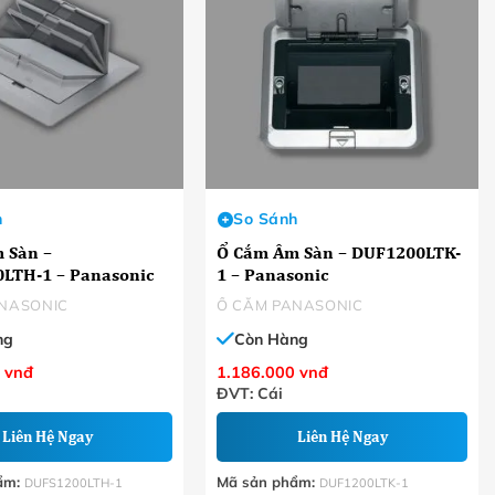
h
So Sánh
 Sàn –
Ổ Cắm Âm Sàn – DUF1200LTK-
LTH-1 – Panasonic
1 – Panasonic
NASONIC
Ổ CẮM PANASONIC
ng
Còn Hàng
0
vnđ
1.186.000
vnđ
ĐVT: Cái
Liên Hệ Ngay
Liên Hệ Ngay
ẩm:
Mã sản phẩm:
DUFS1200LTH-1
DUF1200LTK-1