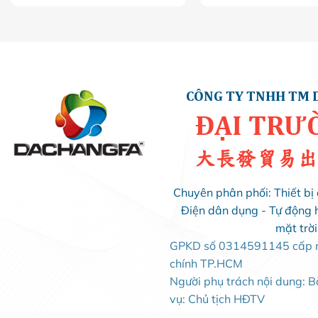
CÔNG TY TNHH TM 
ĐẠI TRƯ
大長發貿易出
Chuyên phân phối: Thiết bị 
Điện dân dụng - Tự động 
mặt trờ
GPKD số 0314591145 cấp ng
chính TP.HCM
Người phụ trách nội dung: 
vụ: Chủ tịch HĐTV