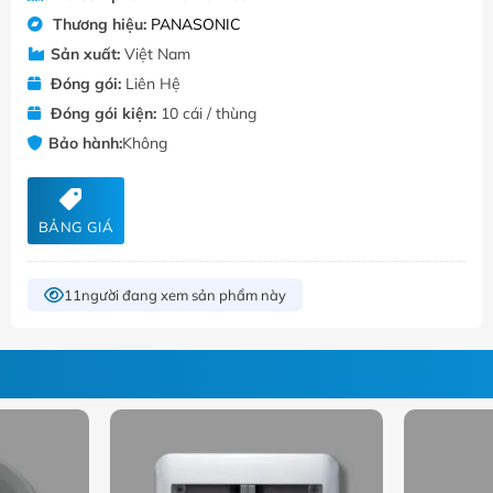
Thương hiệu:
PANASONIC
Sản xuất:
Việt Nam
Đóng gói:
Liên Hệ
Đóng gói kiện:
10 cái / thùng
Bảo hành:
Không
BẢNG GIÁ
11
người đang xem sản phẩm này