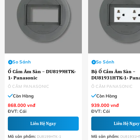
So Sánh
So Sánh
Ổ Cắm Âm Sàn – DU8199HTK-
Bộ Ổ Cắm Âm Sàn –
1- Panasonic
DU81931HTK-1- Pana
Ổ CẮM PANASONIC
Ổ CẮM PANASONIC
Còn Hàng
Còn Hàng
868.000
vnđ
939.000
vnđ
ĐVT: Cái
ĐVT: Cái
Liên Hệ Ngay
Liên Hệ Ngay
Mã sản phẩm:
Mã sản phẩm:
DU8199HTK-1
DU81931H