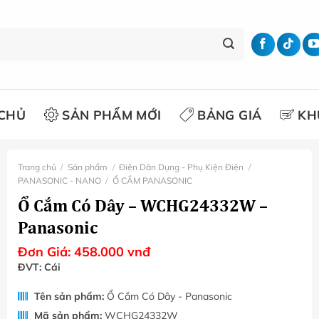
CHỦ
SẢN PHẨM MỚI
BẢNG GIÁ
KH
Trang chủ
/
Sản phẩm
/
Điện Dân Dụng - Phụ Kiện Điện
/
PANASONIC - NANO
/
Ổ CẮM PANASONIC
Ổ Cắm Có Dây – WCHG24332W –
Panasonic
Đơn Giá:
458.000
vnđ
ĐVT: Cái
Tên sản phẩm:
Ổ Cắm Có Dây - Panasonic
Mã sản phẩm:
WCHG24332W