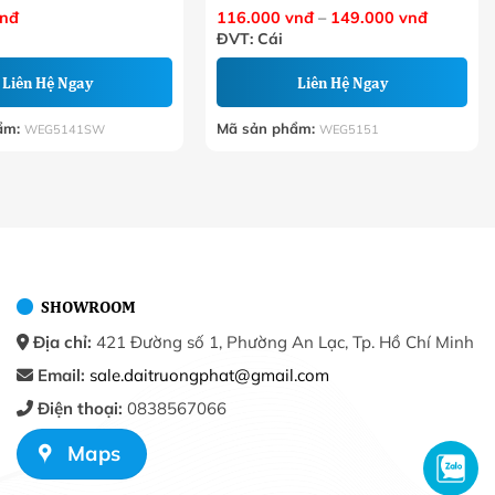
Khoảng
nđ
116.000
vnđ
–
149.000
vnđ
giá:
ĐVT: Cái
từ
116.000
đến
Liên Hệ Ngay
Liên Hệ Ngay
149.000
ẩm:
Mã sản phẩm:
WEG5141SW
WEG5151
SHOWROOM
Địa chỉ:
421 Đường số 1, Phường An Lạc, Tp. Hồ Chí Minh
Email:
sale.daitruongphat@gmail.com
Điện thoại:
0838567066
Maps