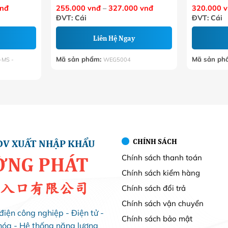
Khoảng
Khoảng
nđ
255.000
vnđ
–
327.000
vnđ
320.000
v
giá:
giá:
ĐVT: Cái
ĐVT: Cái
từ
từ
18.000 VNĐ
255.000 VNĐ
đến
đến
Liên Hệ Ngay
28.000 VNĐ
327.000 VNĐ
Mã sản phẩm:
Mã sản ph
-MS -
WEG5004
CHÍNH SÁCH
DV XUẤT NHẬP KHẨU
Chính sách thanh toán
ỜNG PHÁT
Chính sách kiểm hàng
入口有限公司
Chính sách đổi trả
Chính sách vận chuyển
điện công nghiệp - Điện tử -
Chính sách bảo mật
hóa - Hệ thống năng lượng