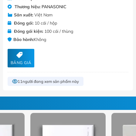
Thương hiệu:
PANASONIC
Sản xuất:
Việt Nam
Đóng gói:
10 cái / hộp
Đóng gói kiện:
100 cái / thùng
Bảo hành:
Không
BẢNG GIÁ
11
người đang xem sản phẩm này