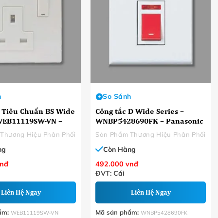
h
So Sánh
 Tiêu Chuẩn BS Wide
Công tắc D Wide Series –
 WEB11119SW-VN –
WNBP5428690FK – Panasonic
c
Thương Hiệu Phân Phối
Sản Phẩm Thương Hiệu Phân Phối
ng
Còn Hàng
nđ
492.000
vnđ
ĐVT: Cái
Liên Hệ Ngay
Liên Hệ Ngay
ẩm:
Mã sản phẩm:
WEB11119SW-VN
WNBP5428690FK