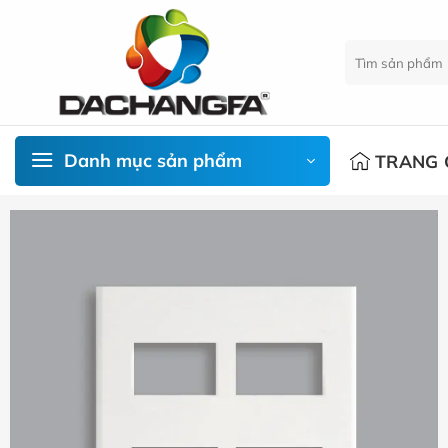
Chuyển
đến
Tìm
nội
kiếm:
dung
Danh mục sản phẩm
TRANG 