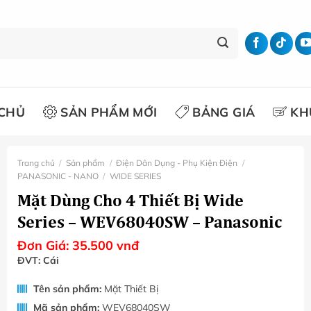
CHỦ
SẢN PHẨM MỚI
BẢNG GIÁ
KH
Trang chủ
/
Sản phẩm
/
Điện Dân Dụng - Phụ Kiện Điện
/
PANASONIC - NANO
/
WIDE SERIES
Mặt Dùng Cho 4 Thiết Bị Wide
Series – WEV68040SW – Panasonic
Đơn Giá:
35.500
vnđ
ĐVT: Cái
Tên sản phẩm:
Mặt Thiết Bị
Mã sản phẩm:
WEV68040SW