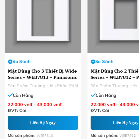
So Sánh
So Sánh
Mặt Dùng Cho 3 Thiết Bị Wide
Mặt Dùng Cho 2 Thiế
Series – WEB7813 – Panasonic
Series – WEB7812 – 
Sản Phẩm Thương Hiệu Phân Phối
Sản Phẩm Thương Hiệu
Còn Hàng
Còn Hàng
Khoảng
22.000
vnđ
–
43.000
vnđ
22.000
vnđ
–
43.000
v
giá:
ĐVT: Cái
ĐVT: Cái
từ
22.000 VNĐ
đến
Liên Hệ Ngay
Liên Hệ Ngay
43.000 VNĐ
Mã sản phẩm:
Mã sản phẩm:
WEB7813
WEB7812