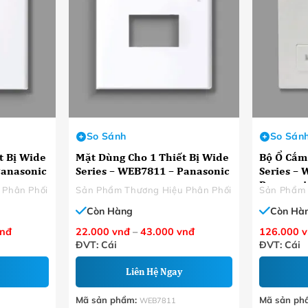
So Sánh
So Sán
t Bị Wide
Mặt Dùng Cho 1 Thiết Bị Wide
Bộ Ổ Cắm
Panasonic
Series – WEB7811 – Panasonic
Series –
Panasoni
 Phân Phối
Sản Phẩm Thương Hiệu Phân Phối
Sản Phẩm 
Còn Hàng
Còn Hà
Khoảng
Khoảng
nđ
22.000
vnđ
–
43.000
vnđ
126.000
v
giá:
giá:
ĐVT: Cái
ĐVT: Cái
từ
từ
22.000 VNĐ
22.000 VNĐ
đến
đến
Liên Hệ Ngay
43.000 VNĐ
43.000 VNĐ
Mã sản phẩm:
Mã sản ph
WEB7811