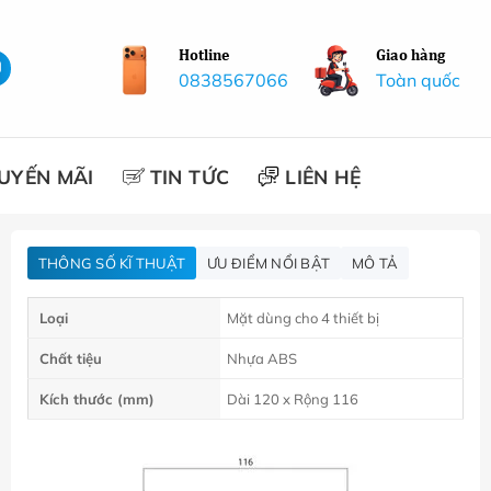
Hotline
Giao hàng
0838567066
Toàn quốc
UYẾN MÃI
TIN TỨC
LIÊN HỆ
THÔNG SỐ KĨ THUẬT
ƯU ĐIỂM NỔI BẬT
MÔ TẢ
Loại
Mặt dùng cho 4 thiết bị
Chất tiệu
Nhựa ABS
Kích thước (mm)
Dài 120 x Rộng 116