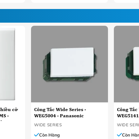
Chiều cỡ
Công Tắc Wide Series -
Công Tắc 
MS -
WEG5004 - Panasonic
WEG5141S
N
WIDE SERIES
WIDE SER
Còn Hàng
Còn Hà