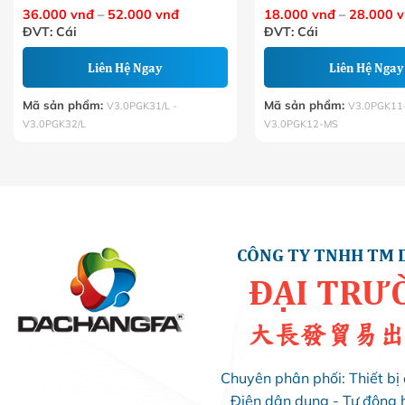
Khoảng
36.000
vnđ
–
52.000
vnđ
18.000
vnđ
–
28.000
v
giá:
ĐVT: Cái
ĐVT: Cái
từ
36.000 VNĐ
đến
Liên Hệ Ngay
Liên Hệ Ngay
52.000 VNĐ
Mã sản phẩm:
Mã sản phẩm:
V3.0PGK31/L -
V3.0PGK11
V3.0PGK32/L
V3.0PGK12-MS
CÔNG TY TNHH TM 
ĐẠI TRƯ
大長發貿易出
Chuyên phân phối: Thiết bị 
Điện dân dụng - Tự động 