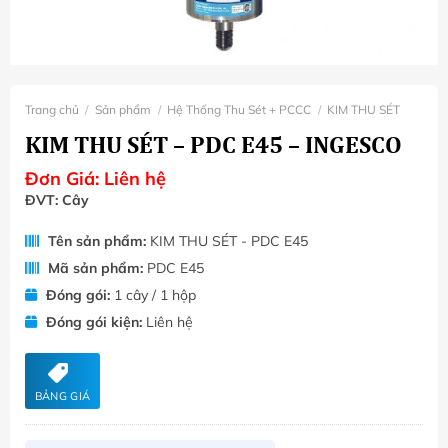
Trang chủ
/
Sản phẩm
/
Hệ Thống Thu Sét + PCCC
/
KIM THU SÉT
KIM THU SÉT – PDC E45 – INGESCO
Đơn Giá:
Liên hệ
ĐVT: Cây
Tên sản phẩm:
KIM THU SÉT - PDC E45
Mã sản phẩm:
PDC E45
Đóng gói:
1 cây / 1 hộp
Đóng gói kiện:
Liên hệ
BẢNG GIÁ