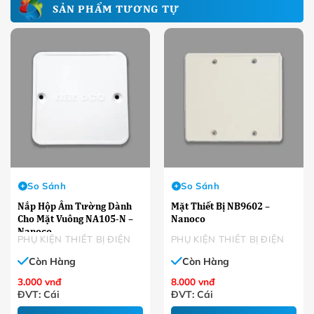
SẢN PHẨM TƯƠNG TỰ
So Sánh
So Sánh
Nắp Hộp Âm Tường Dành
Mặt Thiết Bị NB9602 –
Cho Mặt Vuông NA105-N –
Nanoco
Nanoco
PHỤ KIỆN THIẾT BỊ ĐIỆN
PHỤ KIỆN THIẾT BỊ ĐIỆN
Còn Hàng
Còn Hàng
3.000
vnđ
8.000
vnđ
ĐVT: Cái
ĐVT: Cái