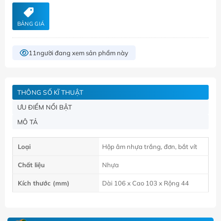
BẢNG GIÁ
11
người đang xem sản phẩm này
THÔNG SỐ KĨ THUẬT
ƯU ĐIỂM NỔI BẬT
MÔ TẢ
Loại
Hộp âm nhựa trắng, đơn, bắt vít
Chất liệu
Nhựa
Kích thước (mm)
Dài 106 x Cao 103 x Rộng 44