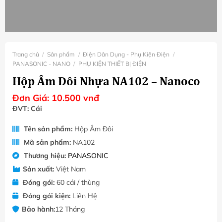
Trang chủ
/
Sản phẩm
/
Điện Dân Dụng - Phụ Kiện Điện
/
PANASONIC - NANO
/
PHỤ KIỆN THIẾT BỊ ĐIỆN
Hộp Âm Đôi Nhựa NA102 – Nanoco
Đơn Giá:
10.500
vnđ
ĐVT: Cái
Tên sản phẩm:
Hộp Âm Đôi
Mã sản phẩm:
NA102
Thương hiệu:
PANASONIC
Sản xuất:
Việt Nam
Đóng gói:
60 cái / thùng
Đóng gói kiện:
Liên Hệ
Bảo hành:
12 Tháng