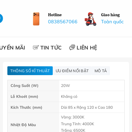
Hotline
Giao hàng
0838567066
Toàn quốc
UYẾN MÃI
TIN TỨC
LIÊN HỆ
THÔNG SỐ KĨ THUẬT
ƯU ĐIỂM NỔI BẬT
MÔ TẢ
Công Suất (W)
20W
Lỗ Khoét (mm)
Không có
Kích Thước
(mm)
Dài 85 x Rộng 120 x Cao 180
Vàng: 3000K
Trung Tính: 4000K
Nhiệt Độ Màu
Trắng: 6500K