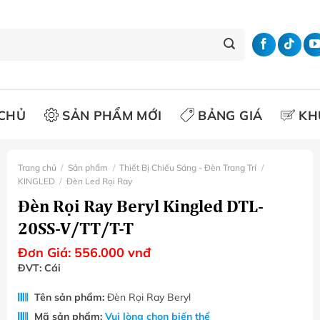
CHỦ
SẢN PHẨM MỚI
BẢNG GIÁ
KH
Trang chủ
/
Sản phẩm
/
Thiết Bị Chiếu Sáng - Đèn Trang Trí
/
KINGLED
/
Đèn Led Rọi Ray
Đèn Rọi Ray Beryl Kingled DTL-
20SS-V/TT/T-T
Đơn Giá:
556.000
vnđ
ĐVT: Cái
Tên sản phẩm:
Đèn Rọi Ray Beryl
Mã sản phẩm:
Vui lòng chọn biến thể