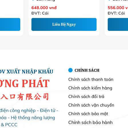
648.000
vnđ
556.000
v
ĐVT: Cái
ĐVT: Cái
Liên Hệ Ngay
CHÍNH SÁCH
DV XUẤT NHẬP KHẨU
Chính sách thanh toán
ỜNG PHÁT
Chính sách kiểm hàng
入口有限公司
Chính sách đổi trả
Chính sách vận chuyển
điện công nghiệp - Điện tử -
Chính sách bảo mật
hóa - Hệ thống năng lượng
Chính sách bảo hành
i & PCCC