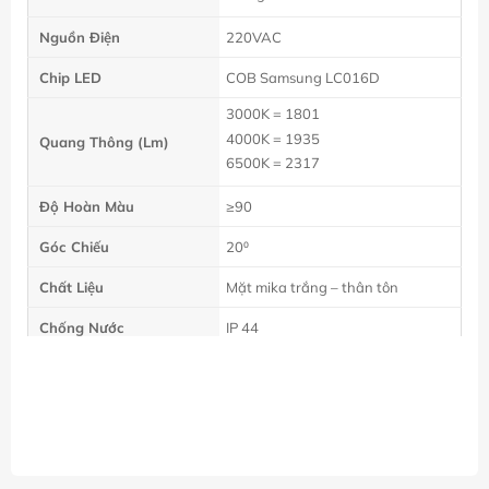
Nguồn Điện
220VAC
Chip LED
COB Samsung LC016D
3000K = 1801
4000K = 1935
Quang Thông (Lm)
6500K = 2317
Độ Hoàn Màu
≥90
Góc Chiếu
20⁰
Chất Liệu
Mặt mika trắng – thân tôn
Chống Nước
IP 44
Hệ số PF
0.5