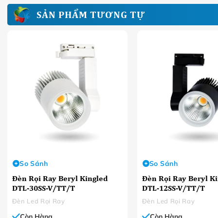
SẢN PHẨM TƯƠNG TỰ
So Sánh
So Sánh
Đèn Rọi Ray Beryl Kingled
Đèn Rọi Ray Beryl K
DTL-30SS-V/TT/T
DTL-12SS-V/TT/T
Đèn Led Rọi Ray
Đèn Led Rọi Ray
Còn Hàng
Còn Hàng