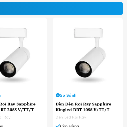
h
So Sánh
Rọi Ray Sapphire
Đèn Đèn Rọi Ray Sapphire
RRT-20SS-V/TT/T
Kingled RRT-10SS-V/TT/T
ọi Ray
Đèn Led Rọi Ray
ng
Còn Hàng