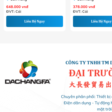
648.000
vnđ
378.000
vnđ
ĐVT: Cái
ĐVT: Cái
Liên Hệ Ngay
Liên Hệ Ngay
CÔNG TY TNHH TM 
ĐẠI TRƯ
大長發貿易出
Chuyên phân phối: Thiết bị 
Điện dân dụng - Tự động 
mặt trờ