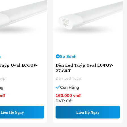
h
So Sánh
Tuýp Oval EC-TOV-
Đèn Led Tuýp Oval EC-TOV-
27-60-T
uýp
Đèn Led Tuýp
ng
Còn Hàng
nđ
160.000
vnđ
ĐVT: Cái
Liên Hệ Ngay
Liên Hệ Ngay