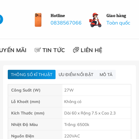
Hotline
Giao hàng
0838567066
Toàn quốc
UYẾN MÃI
TIN TỨC
LIÊN HỆ
THÔNG SỐ KĨ THUẬT
ƯU ĐIỂM NỔI BẬT
MÔ TẢ
Công Suất (W)
27W
Lỗ Khoét (mm)
Không có
Kích Thước (mm)
Dài 60 x Rộng 7.5 x Cao 2.3
Nhiệt Độ Màu
Trắng: 6500k
Nguồn Điện
220VAC