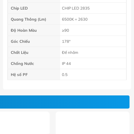
Chip LED
CHIP LED 2835
Quang Thông (Lm)
6500K = 2630
Độ Hoàn Màu
≥90
Góc Chiếu
178°
Chất Liệu
Đế nhôm
Chống Nước
IP 44
Hệ số PF
0.5