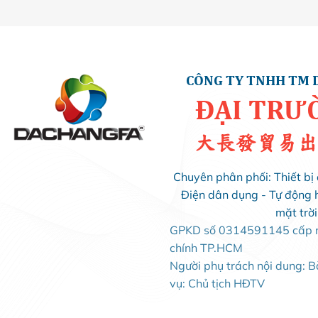
CÔNG TY TNHH TM 
ĐẠI TRƯ
大長發貿易出
Chuyên phân phối: Thiết bị 
Điện dân dụng - Tự động 
mặt trờ
GPKD số 0314591145 cấp ng
chính TP.HCM
Người phụ trách nội dung: 
vụ: Chủ tịch HĐTV