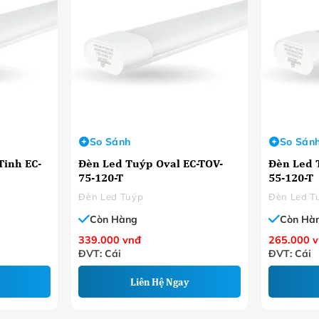
So Sánh
So Sán
inh EC-
Đèn Led Tuýp Oval EC-TOV-
Đèn Led 
75-120-T
55-120-T
Đèn Led Tuýp
Đèn Led T
Còn Hàng
Còn Hà
339.000
vnđ
265.000
v
ĐVT: Cái
ĐVT: Cái
Liên Hệ Ngay