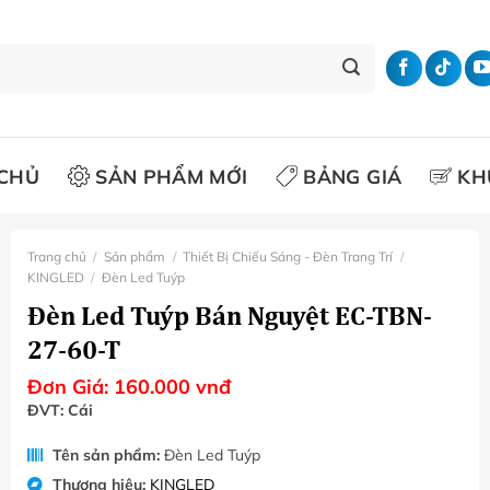
CHỦ
SẢN PHẨM MỚI
BẢNG GIÁ
KH
Trang chủ
/
Sản phẩm
/
Thiết Bị Chiếu Sáng - Đèn Trang Trí
/
KINGLED
/
Đèn Led Tuýp
Đèn Led Tuýp Bán Nguyệt EC-TBN-
27-60-T
Đơn Giá:
160.000
vnđ
ĐVT: Cái
Tên sản phẩm:
Đèn Led Tuýp
Thương hiệu:
KINGLED