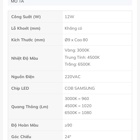
MÔ TẢ
Công Suất (W)
12W
Lỗ Khoét (mm)
Không có
Kích Thước (mm)
Ø9 x Cao 80
Vàng: 3000K
Trung Tính: 4500K
Nhiệt Độ Màu
Trắng: 6500K
Nguồn Điện
220VAC
Chip LED
COB SAMSUNG
3000K = 960
4500K = 1020
Quang Thông (Lm)
6500K = 1080
Độ Hoàn Màu
≥90
Góc Chiếu
24°