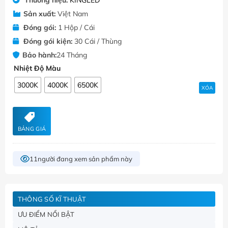
Sản xuất:
Việt Nam
Đóng gói:
1 Hộp / Cái
Đóng gói kiện:
30 Cái / Thùng
Bảo hành:
24 Tháng
Nhiệt Độ Màu
3000K
4000K
6500K
XÓA
BẢNG GIÁ
11
người đang xem sản phẩm này
THÔNG SỐ KĨ THUẬT
ƯU ĐIỂM NỔI BẬT