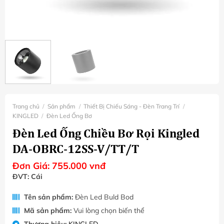
Trang chủ
/
Sản phẩm
/
Thiết Bị Chiếu Sáng - Đèn Trang Trí
/
KINGLED
/
Đèn Led Ống Bơ
Đèn Led Ống Chiều Bơ Rọi Kingled
DA-OBRC-12SS-V/TT/T
Đơn Giá:
755.000
vnđ
ĐVT: Cái
Tên sản phẩm:
Đèn Led Buld Bod
Mã sản phẩm:
Vui lòng chọn biến thể
Thương hiệu:
KINGLED