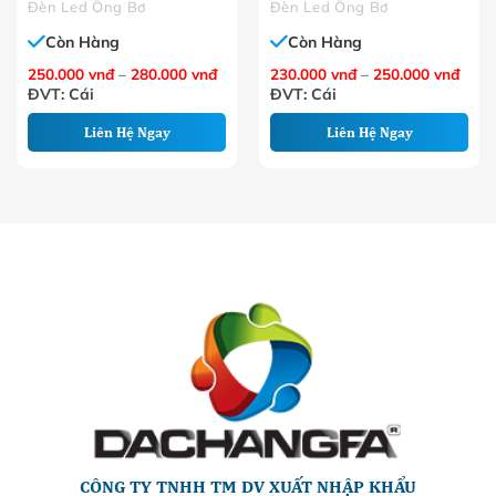
Đèn Led Ống Bơ
Đèn Led Ống Bơ
Còn Hàng
Còn Hàng
Khoảng
Khoả
250.000
vnđ
–
280.000
vnđ
230.000
vnđ
–
250.000
vnđ
giá:
giá:
ĐVT: Cái
ĐVT: Cái
từ
từ
250.000 VNĐ
230.
đến
đến
Liên Hệ Ngay
Liên Hệ Ngay
280.000 VNĐ
250.
CÔNG TY TNHH TM DV XUẤT NHẬP KHẨU