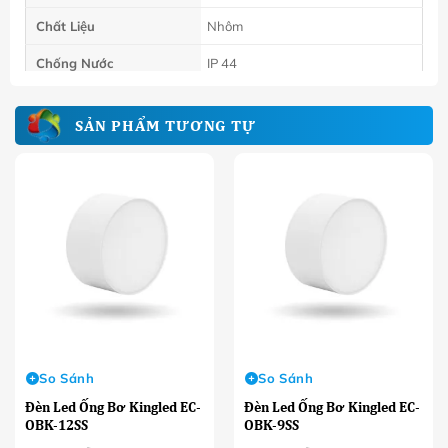
Chất Liệu
Nhôm
Chống Nước
IP 44
Hệ số PF
0.5
SẢN PHẨM TƯƠNG TỰ
So Sánh
So Sánh
Đèn Led Ống Bơ Kingled EC-
Đèn Led Ống Bơ Kingled EC-
OBK-12SS
OBK-9SS