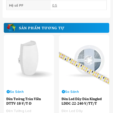
Hệ số PF
0.5
SẢN PHẨM TƯƠNG TỰ
So Sánh
So Sánh
Đèn Tường Tràn Viền
Đèn Led Dây Dán Kingled
DTTV-18-V/T-D
LDDC-22-240-V/TT/T
Đèn Tường Led
Đèn Led Dây