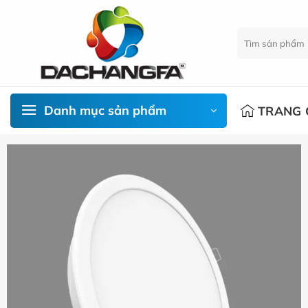
Chuyển
đến
Tìm
nội
kiếm:
dung
Danh mục sản phẩm
TRANG 