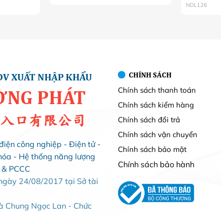
NDL126
CHÍNH SÁCH
DV XUẤT NHẬP KHẨU
Chính sách thanh toán
ỜNG PHÁT
Chính sách kiểm hàng
入口有限公司
Chính sách đổi trả
Chính sách vận chuyển
điện công nghiệp - Điện tử -
Chính sách bảo mật
hóa - Hệ thống năng lượng
Chính sách bảo hành
i & PCCC
ày 24/08/2017 tại Sở tài
Bà Chung Ngọc Lan - Chức