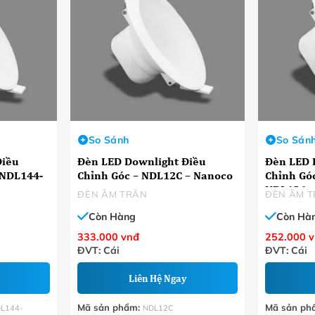
So Sánh
So Sán
Điều
Đèn LED Downlight Điều
Đèn LED 
Chỉnh Góc – NDL12C – Nanoco
Chỉnh Góc – NDL123-NDL1
NDL126 –
ĐÈN ÂM TRÂN
ĐÈN ÂM 
Còn Hàng
Còn Hà
333.000
vnđ
252.000
v
ĐVT: Cái
ĐVT: Cái
Liên Hệ Ngay
Mã sản phẩm:
Mã sản ph
L144-
NDL12C