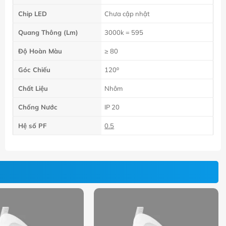
Chip LED
Chưa cập nhật
Quang Thông (Lm)
3000k = 595
Độ Hoàn Màu
≥ 80
Góc Chiếu
120⁰
Chất Liệu
Nhôm
Chống Nước
IP 20
Hệ số PF
0.5