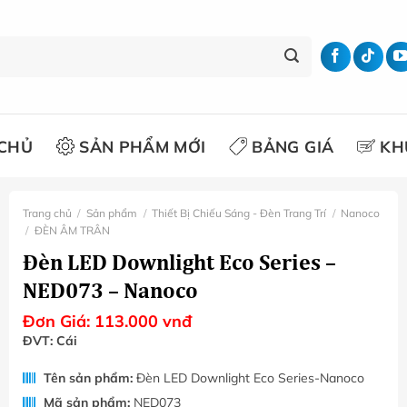
CHỦ
SẢN PHẨM MỚI
BẢNG GIÁ
KH
Trang chủ
/
Sản phẩm
/
Thiết Bị Chiếu Sáng - Đèn Trang Trí
/
Nanoco
/
ĐÈN ÂM TRÂN
Đèn LED Downlight Eco Series –
NED073 – Nanoco
Đơn Giá:
113.000
vnđ
ĐVT: Cái
Tên sản phẩm:
Đèn LED Downlight Eco Series-Nanoco
Mã sản phẩm:
NED073