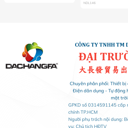
NDL146
CÔNG TY TNHH TM 
ĐẠI TRƯ
大長發貿易出
Chuyên phân phối: Thiết bị 
Điện dân dụng - Tự động 
mặt trờ
GPKD số 0314591145 cấp ng
chính TP.HCM
Người phụ trách nội dung: 
vụ: Chủ tịch HĐTV