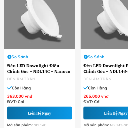
So Sánh
So Sánh
Đèn LED Downlight Điều
Đèn LED Downlight 
Chỉnh Góc – NDL14C – Nanoco
Chỉnh Góc – NDL143-NDL144-
NDL146 – Nanoco
ĐÈN ÂM TRÂN
ĐÈN ÂM TRÂN
Còn Hàng
Còn Hàng
363.000
vnđ
265.000
vnđ
ĐVT: Cái
ĐVT: Cái
Liên Hệ Ngay
Liên Hệ Ngay
Mã sản phẩm:
Mã sản phẩm:
NDL14C
NDL143-ND