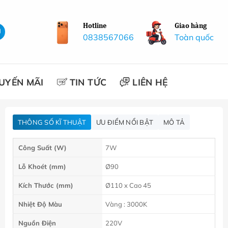
Hotline
Giao hàng
0838567066
Toàn quốc
UYẾN MÃI
TIN TỨC
LIÊN HỆ
THÔNG SỐ KĨ THUẬT
ƯU ĐIỂM NỔI BẬT
MÔ TẢ
Công Suất (W)
7W
Lỗ Khoét (mm)
Ø90
Kích Thước (mm)
Ø110 x Cao 45
Nhiệt Độ Màu
Vàng : 3000K
Nguồn Điện
220V