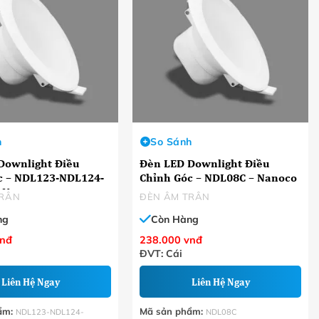
h
So Sánh
Downlight Điều
Đèn LED Downlight Điều
24-
Chỉnh Góc – NDL08C – Nanoco
 Nanoco
TRÂN
ĐÈN ÂM TRÂN
ng
Còn Hàng
nđ
238.000
vnđ
ĐVT: Cái
Liên Hệ Ngay
Liên Hệ Ngay
ẩm:
Mã sản phẩm:
NDL123-NDL124-
NDL08C