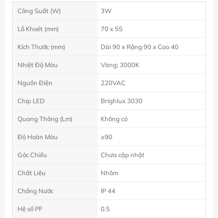
Công Suất (W)
3W
Lỗ Khoét (mm)
70 x 55
Kích Thước (mm)
Dài 90 x Rộng 90 x Cao 40
Nhiệt Độ Màu
Vàng; 3000K
Nguồn Điện
220VAC
Chip LED
Brighlux 3030
Quang Thông (Lm)
Không có
Độ Hoàn Màu
≥90
Góc Chiếu
Chưa cập nhật
Chất Liệu
Nhôm
Chống Nước
IP 44
Hệ số PF
0.5