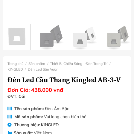
Trang chủ
/
Sản phẩm
/
Thiết Bị Chiếu Sáng - Đèn Trang Trí
/
KINGLED
/
Đèn Led Sân Vườn
Đèn Led Cầu Thang Kingled AB-3-V
Đơn Giá:
438.000
vnđ
ĐVT: Cái
Tên sản phẩm:
Đèn Âm Bậc
Mã sản phẩm:
Vui lòng chọn biến thể
Thương hiệu:
KINGLED
Sản xuất:
Việt Nam