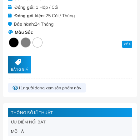
Đóng gói:
1 Hộp / Cái
Đóng gói kiện:
25 Cái / Thùng
Bảo hành:
24 Tháng
Màu Sắc
XÓA
BẢNG GIÁ
11
người đang xem sản phẩm này
THÔNG SỐ KĨ THUẬT
ƯU ĐIỂM NỔI BẬT
MÔ TẢ