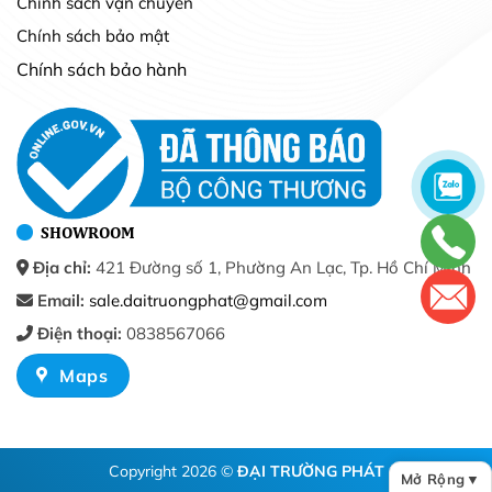
Chính sách vận chuyển
Chính sách bảo mật
Chính sách bảo hành
SHOWROOM
Địa chỉ:
421 Đường số 1, Phường An Lạc, Tp. Hồ Chí Minh
Email:
sale.daitruongphat@gmail.com
Điện thoại:
0838567066
Maps
Copyright 2026 ©
ĐẠI TRƯỜNG PHÁT
Mở Rộng
▼