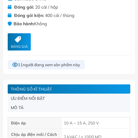
Đóng gói:
20 cái / hộp
Đóng gói kiện:
400 cái / thùng
Bảo hành:
Không
BẢNG GIÁ
11
người đang xem sản phẩm này
THÔNG SỐ KĨ THUẬT
ƯU ĐIỂM NỔI BẬT
MÔ TẢ
Điện áp
10 A ~ 15 A, 250 V
Chịu áp điện môi / Cách
2 kVAC / ≥ 1000 MΩ