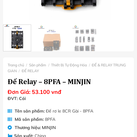
Trang chủ
/
Sản phẩm
/
Thiết Bị Tự Động Hóa
/
ĐẾ & RELAY TRUNG
GIAN
/
ĐẾ RELAY
Đế Relay – 8PFA – MINJIN
Đơn Giá:
53.100
vnđ
ĐVT: Cái
Tên sản phẩm:
Đế rơ le 8CR Gài - 8PFA
Mã sản phẩm:
8PFA
Thương hiệu:
MINJIN
Sản xuất:
China