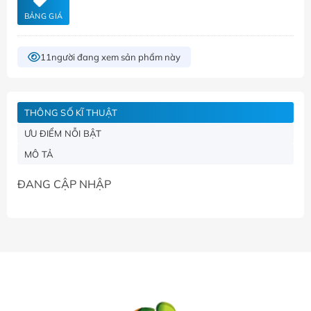
BẢNG GIÁ
11
người đang xem sản phẩm này
THÔNG SỐ KĨ THUẬT
ƯU ĐIỂM NỖI BẬT
MÔ TẢ
ĐANG CẬP NHẬP