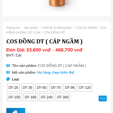
Trang chủ
/
Sản phẩm
/
Thiết Bị Tủ Bảng Điện
/
COS SC MINJIN - COS
ĐỒNG NHÔM CÁC LOẠI
/
COS ĐỒNG DT
COS ĐỒNG DT ( CÁP NGẦM )
Khoảng
Đơn Giá:
33.600
vnđ
–
466.700
vnđ
giá:
ĐVT: Cái
từ
33.600 VNĐ
Tên sản phẩm:
COS ĐỒNG DT ( CÁP NGẦM )
đến
466.700 VNĐ
Mã sản phẩm:
Vui lòng chọn biến thể
Loại
DT-25
DT-35
DT-50
DT-70
DT-95
DT-120
DT-150
DT-185
DT-240
DT-300
XÓA