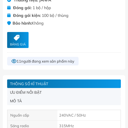
Đóng gói:
1 bộ / hộp
Đóng gói kiện:
100 bộ / thùng
Bảo hành:
Không
BẢNG GIÁ
11
người đang xem sản phẩm này
THÔNG SỐ KĨ THUẬT
ƯU ĐIỂM NỖI BẬT
MÔ TẢ
Nguồn cấp
240VAC / 50Hz
Sóng radio
315MHz