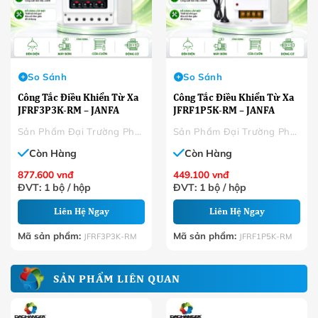
So Sánh
So Sánh
Công Tắc Điều Khiển Từ Xa
Công Tắc Điều Khiển Từ Xa
JFRF3P3K-RM – JANFA
JFRF1P5K-RM – JANFA
Sản Phẩm Đại Trường Phát
Sản Phẩm Đại Trường Phát
Còn Hàng
Còn Hàng
877.600
vnđ
449.100
vnđ
ĐVT: 1 bộ / hộp
ĐVT: 1 bộ / hộp
Liên Hệ Ngay
Liên Hệ Ngay
Mã sản phẩm:
Mã sản phẩm:
JFRF3P3K-RM
JFRF1P5K-RM
SẢN PHẨM LIÊN QUAN