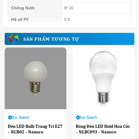
Chống Nước
IP 20
Hệ số PF
0.5
SẢN PHẨM TƯƠNG TỰ
So Sánh
So Sánh
Đèn LED Bulb Trang Trí E27
Bóng Đèn LED Buld Hoa Cúc
– NLB02 – Nanoco
– NLBC093 – Nanoco