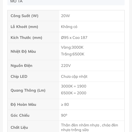
MÔ TẢ
Công Suất (W)
20W
Lỗ Khoét (mm)
Không có
Kích Thước (mm)
Ø95 x Cao 187
Vàng:3000K
Nhiệt Độ Màu
Trắng:6500K
Nguồn Điện
220V
Chip LED
Chưa cập nhật
3000K = 1900
Quang Thông (Lm)
6500K = 2000
Độ Hoàn Màu
≥ 80
Góc Chiếu
90⁰
Thân đèn nhôm nhựa , chóa đèn
Chất Liệu
nhựa trắng sữa