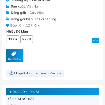
Sản xuất:
Việt Nam
Đóng gói:
1 Cái / Hộp
Đóng gói kiện:
12 Cái / Thùng
Bảo hành:
12 Tháng
Nhiệt Độ Màu
3000K
6500K
XÓA
BẢNG GIÁ
11
người đang xem sản phẩm này
THÔNG SỐ KĨ THUẬT
ƯU ĐIỂM NỔI BẬT