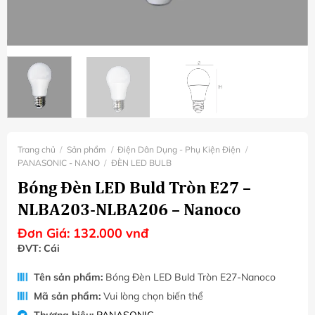
Trang chủ
/
Sản phẩm
/
Điện Dân Dụng - Phụ Kiện Điện
/
PANASONIC - NANO
/
ĐÈN LED BULB
Bóng Đèn LED Buld Tròn E27 –
NLBA203-NLBA206 – Nanoco
Đơn Giá:
132.000
vnđ
ĐVT: Cái
Tên sản phẩm:
Bóng Đèn LED Buld Tròn E27-Nanoco
Mã sản phẩm:
Vui lòng chọn biến thể
Thương hiệu:
PANASONIC