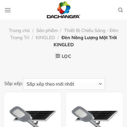
Chuyển
đến
nội
dung
Trang chủ
/
Sản phẩm
/
Thiết Bị Chiếu Sáng - Đèn
Trang Trí
/
KINGLED
/
Đèn Năng Lượng Mặt Trời
KINGLED
LỌC
Sắp xếp: