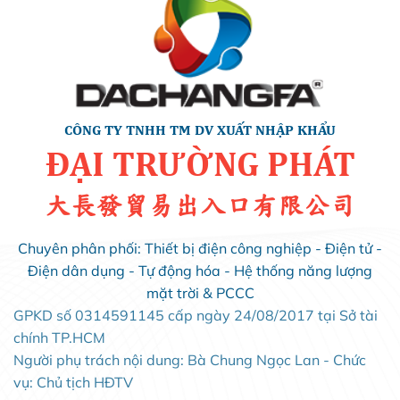
CÔNG TY TNHH TM DV XUẤT NHẬP KHẨU
ĐẠI TRƯỜNG PHÁT
大長發貿易出入口有限公司
Chuyên phân phối: Thiết bị điện công nghiệp - Điện tử -
Điện dân dụng - Tự động hóa - Hệ thống năng lượng
mặt trời & PCCC
GPKD số 0314591145 cấp ngày 24/08/2017 tại Sở tài
chính TP.HCM
Người phụ trách nội dung: Bà Chung Ngọc Lan - Chức
vụ: Chủ tịch HĐTV