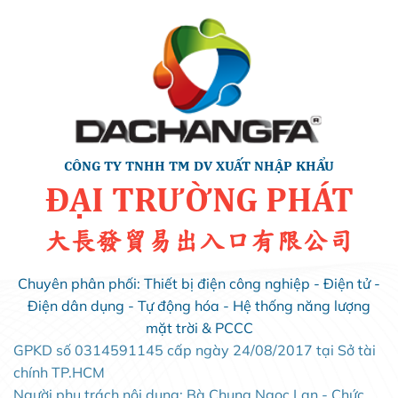
CÔNG TY TNHH TM DV XUẤT NHẬP KHẨU
ĐẠI TRƯỜNG PHÁT
大長發貿易出入口有限公司
Chuyên phân phối: Thiết bị điện công nghiệp - Điện tử -
Điện dân dụng - Tự động hóa - Hệ thống năng lượng
mặt trời & PCCC
GPKD số 0314591145 cấp ngày 24/08/2017 tại Sở tài
chính TP.HCM
Người phụ trách nội dung: Bà Chung Ngọc Lan - Chức