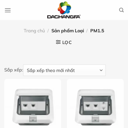
Chuyển
đến
nội
dung
Trang chủ
/
Sản phẩm Loại
/
PM1.5
LỌC
Sắp xếp: