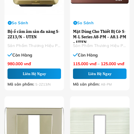
So Sánh
So Sánh
Bộ ổ cắm âm sàn đa năng S-
Mặt Dùng Cho Thiết Bị Cỡ S-
2Z13/N – UTEN
M-L Series A8-PM – A8.1-PM
– UTEN
Sản Phẩm Thương Hiệu Phân Phối
Sản Phẩm Thương Hiệu Phân Phối
Còn Hàng
Còn Hàng
Khoả
980.000
vnđ
115.000
vnđ
–
125.000
vnđ
giá:
từ
Liên Hệ Ngay
Liên Hệ Ngay
115.
đến
125.
Mã sản phẩm:
Mã sản phẩm:
S-2Z13/N
A8-PM