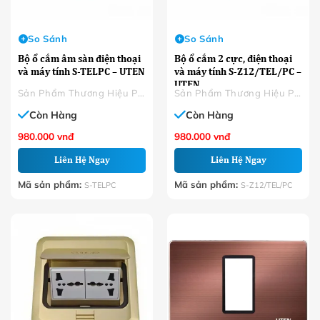
So Sánh
So Sánh
Bộ ổ cắm âm sàn điện thoại
Bộ ổ cắm 2 cực, điện thoại
và máy tính S-TELPC – UTEN
và máy tính S-Z12/TEL/PC –
UTEN
Sản Phẩm Thương Hiệu Phân Phối
Sản Phẩm Thương Hiệu Phân Phối
Còn Hàng
Còn Hàng
980.000
vnđ
980.000
vnđ
Liên Hệ Ngay
Liên Hệ Ngay
Mã sản phẩm:
Mã sản phẩm:
S-TELPC
S-Z12/TEL/PC