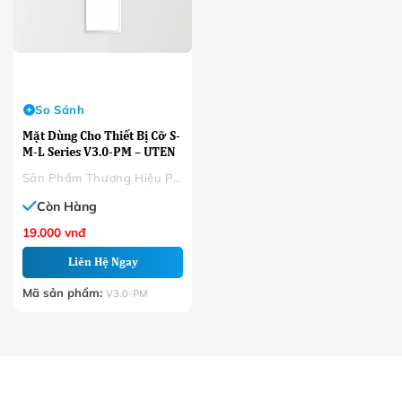
So Sánh
Mặt Dùng Cho Thiết Bị Cỡ S-
M-L Series V3.0-PM – UTEN
Sản Phẩm Thương Hiệu Phân Phối
Còn Hàng
19.000
vnđ
Liên Hệ Ngay
Mã sản phẩm:
V3.0-PM